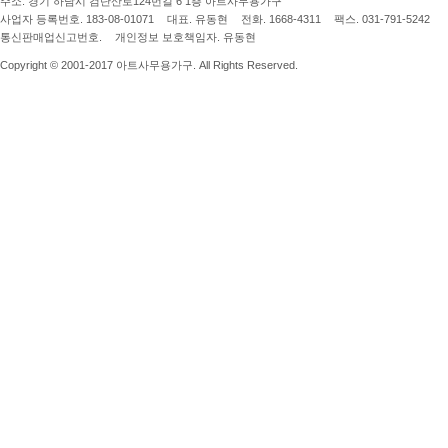
주소.
경기 하남시 검단산로124번길 6 1층 아트사무용가구
사업자 등록번호.
183-08-01071
대표.
유동현
전화.
1668-4311
팩스.
031-791-5242
통신판매업신고번호.
개인정보 보호책임자.
유동현
Copyright © 2001-2017 아트사무용가구. All Rights Reserved.